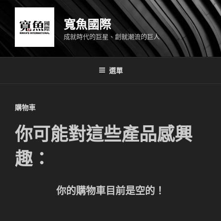
跳
至
寬魚國際
主
成就時代的巨星、創就潮流的巨人
要
內
容
選單
購物車
你可能對這些產品感興
趣：
你的購物車目前是空的！