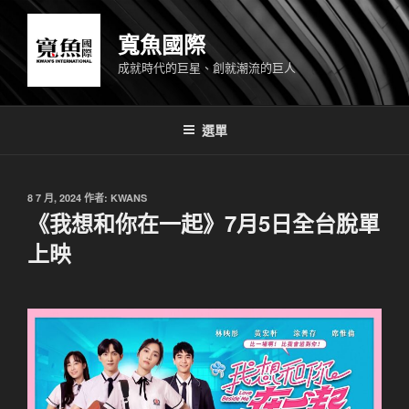
跳
至
寬魚國際
主
成就時代的巨星、創就潮流的巨人
要
內
容
選單
發
8 7 月, 2024
作者:
KWANS
佈
《我想和你在一起》7月5日全台脫單
於
上映