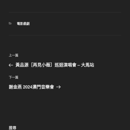
分
電影戲劇
類
文
上
上一篇
章
一
黃品源［再見小薇］巡迴演唱會 – 大馬站
導
篇
覽
文
下
下一篇
章
一
謝金燕 2024澳門音樂會
篇
文
章
搜尋