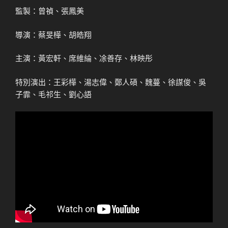
監製：曾禎、張鳳美
導演：蔡旻樺、胡皓翔
主演：黃宏軒、席維綸、凃善存、林映彤
特別演出：王彩樺、湯志偉、鄭人碩、魏蔓、徐謀俊、吳
子霏、毛祁生、劉心語