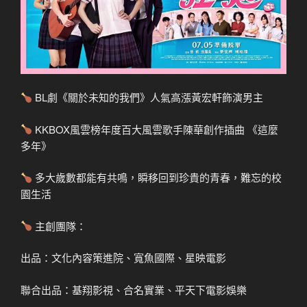
BL劇《關於未知的我們》人氣高漲黃宏軒飾演男主
KKBOX風雲榜年度百大風雲歌手陳華創作插曲 《這麼
多年》
多大歲數都能有共鳴，瞬移回到珍貴的青春，難忘的校
園生活
主創團隊：
出品：文化內容策進院、寬魚國際、星映電影
聯合出品：基翔影視、合名實業、平天下電影娛樂