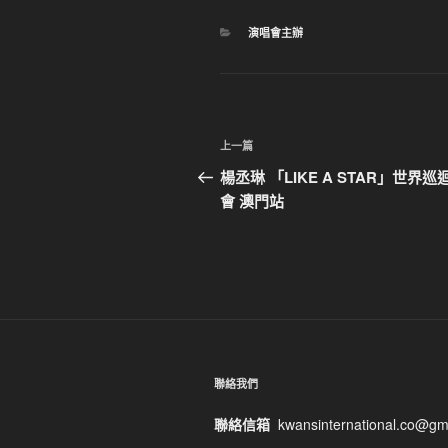
分
演唱會主辦
類
文
上
上一篇
章
一
楊丞琳 「LIKE A STAR」世界巡
篇
會 澳門站
導
文
覽
章
聯絡我們
聯絡信箱
kwansinternational.co@gm