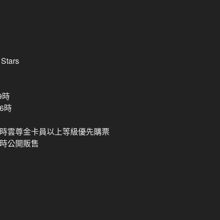
tars
9時
6時
中午12時雲尊金卡員以上等級優先購票
12時公開販售