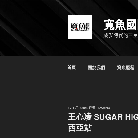
跳
至
主
寬魚國
要
內
成就時代的巨星
容
首頁
關於我們
寬魚歷程
發
17 1 月, 2024
作者:
KWANS
佈
王心凌 SUGAR H
於
西亞站