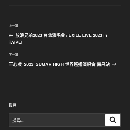
文
上
上一篇
章
一
放浪兄弟2023 台北演唱會 / EXILE LIVE 2023 in
導
篇
TAIPEI
覽
文
章
下
下一篇
一
王心凌 ​ 2023 ​ SUGAR HIGH 世界巡迴演唱會 南昌站
篇
文
章
搜尋
搜
搜
尋
尋