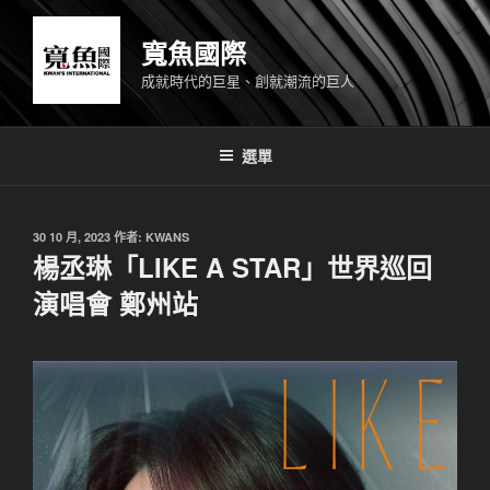
跳
至
寬魚國際
主
成就時代的巨星、創就潮流的巨人
要
內
容
選單
發
30 10 月, 2023
作者:
KWANS
佈
楊丞琳「LIKE A STAR」世界巡回
於
演唱會 鄭州站