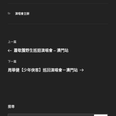
分
演唱會主辦
類
文
上
上一篇
章
一
蕭敬騰野生巡迴演唱會 – 澳門站
導
篇
覽
文
下
下一篇
章
一
周華健【少年俠客】巡回演唱會－澳門站
篇
文
章
搜尋