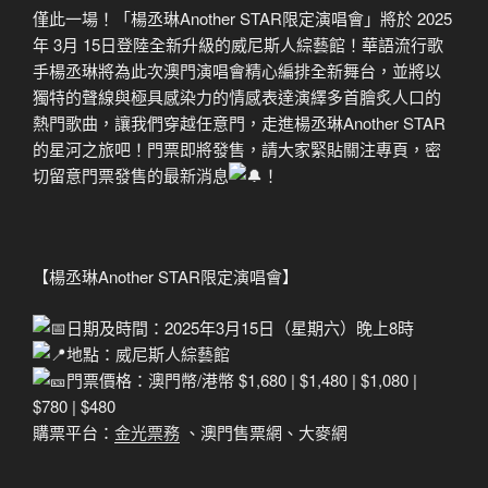
僅此一場！「楊丞琳Another STAR限定演唱會」將於 2025
年 3月 15日登陸全新升級的威尼斯人綜藝館！華語流行歌
手楊丞琳將為此次澳門演唱會精心編排全新舞台，並將以
獨特的聲線與極具感染力的情感表達演繹多首膾炙人口的
熱門歌曲，讓我們穿越任意門，走進楊丞琳Another STAR
的星河之旅吧！門票即將發售，請大家緊貼關注專頁，密
切留意門票發售的最新消息
！
【楊丞琳Another STAR限定演唱會】
日期及時間：2025年3月15日（星期六）晚上8時
地點：威尼斯人綜藝館
門票價格：澳門幣/港幣 $1,680 | $1,480 | $1,080 |
$780 | $480
購票平台：
金光票務
、澳門售票網、大麥網