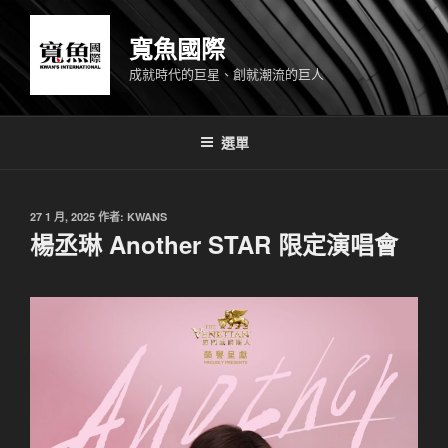
跳
至
寬魚國際
主
成就時代的巨星、創就潮流的巨人
要
內
容
選單
發
27 1 月, 2025
作者:
KWANS
佈
楊丞琳 Another STAR 限定演唱會
於