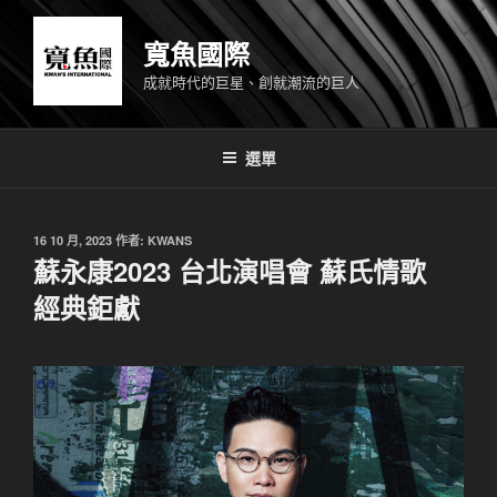
跳
至
寬魚國際
主
成就時代的巨星、創就潮流的巨人
要
內
容
選單
發
16 10 月, 2023
作者:
KWANS
佈
蘇永康2023 台北演唱會 蘇氏情歌 ​
於
經典鉅獻