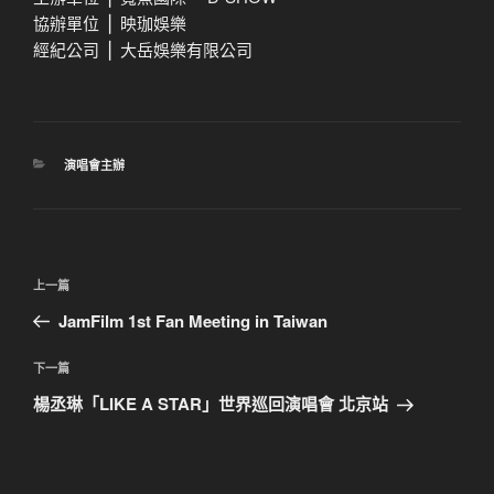
協辦單位 ⎪ 映珈娛樂
經紀公司 ⎪ 大岳娛樂有限公司
分
演唱會主辦
類
文
上
上一篇
章
一
JamFilm 1st Fan Meeting in Taiwan
導
篇
覽
文
下
下一篇
章
一
楊丞琳「LIKE A STAR」世界巡回演唱會 北京站
篇
文
章